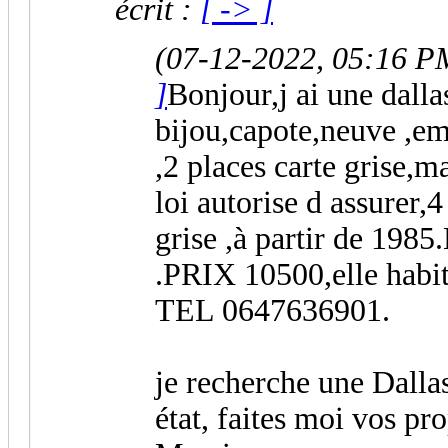
écrit :
[ -> ]
(07-12-2022, 05:16 P
]
Bonjour,j ai une dall
bijou,capote,neuve ,em
,2 places carte grise,m
loi autorise d assurer,4
grise ,à partir de 198
.PRIX 10500,elle habi
TEL 0647636901.
je recherche une Dallas
état, faites moi vos pro