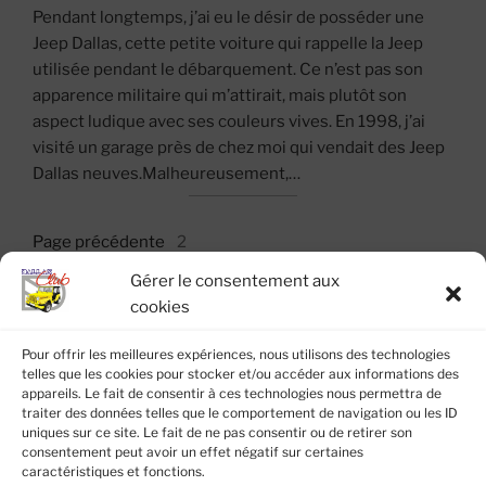
Pendant longtemps, j’ai eu le désir de posséder une
Jeep Dallas, cette petite voiture qui rappelle la Jeep
utilisée pendant le débarquement. Ce n’est pas son
apparence militaire qui m’attirait, mais plutôt son
aspect ludique avec ses couleurs vives. En 1998, j’ai
visité un garage près de chez moi qui vendait des Jeep
Dallas neuves.Malheureusement,…
Page précédente
2
Gérer le consentement aux
cookies
Pour offrir les meilleures expériences, nous utilisons des technologies
À PROPOS DE CE SITE
telles que les cookies pour stocker et/ou accéder aux informations des
appareils. Le fait de consentir à ces technologies nous permettra de
Ce site est édité par l’association
Dallas Club
.
traiter des données telles que le comportement de navigation ou les ID
Tous droits réservés Copyright Dallas Club 2022 –
uniques sur ce site. Le fait de ne pas consentir ou de retirer son
consentement peut avoir un effet négatif sur certaines
2026
caractéristiques et fonctions.