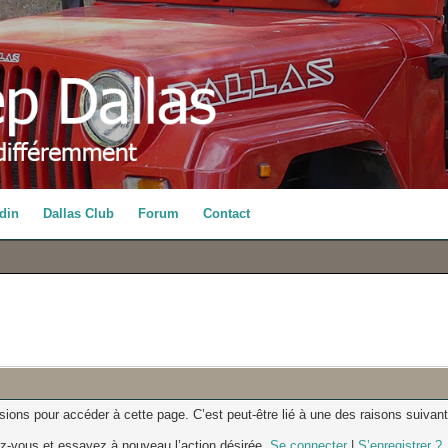
din
Dallas Club
Forum
Contact
ons pour accéder à cette page. C’est peut-être lié à une des raisons suivant
z-vous et essayez à nouveau l’action désirée.
Se connecter
|
S’enregistrer ?