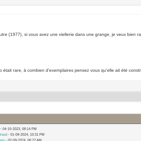
tre (1977), si vous avez une viellerie dans une grange, je veux bien r
 up était rare, à combien d'exemplaires pensez vous qu'elle ait été constr
- 04-10-2023, 08:14 PM
iraud
- 01-09-2024, 10:31 PM
boy
- 02-09-2024, 06:22 AM