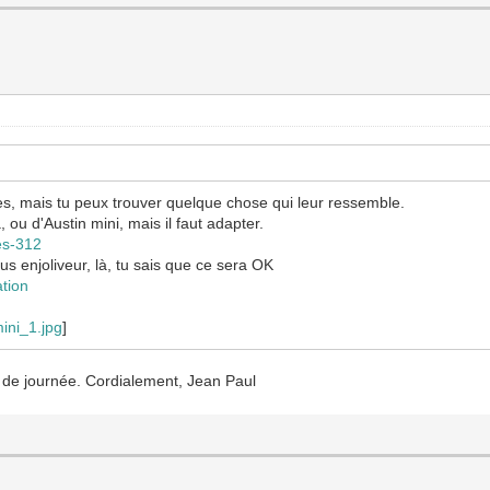
les, mais tu peux trouver quelque chose qui leur ressemble.
ou d'Austin mini, mais il faut adapter.
es-312
lus enjoliveur, là, tu sais que ce sera OK
ation
mini_1.jpg
]
fin de journée. Cordialement, Jean Paul