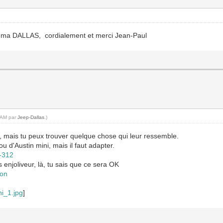
ur ma DALLAS, cordialement et merci Jean-Paul
1 AM par
Jeep-Dallas
.)
s, mais tu peux trouver quelque chose qui leur ressemble.
 d'Austin mini, mais il faut adapter.
s-312
s enjoliveur, là, tu sais que ce sera OK
ion
ni_1.jpg
]